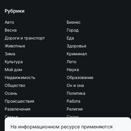
Рубрики
Авто
Бизнес
Весна
Город
Дороги и транспорт
Еда
Животные
Здоровье
Зима
Криминал
Культура
Лето
Мой дом
Наука
Недвижимость
Образование
Общество
Он и она
Осень
Политика
Происшествия
Работа
Развлечения
Религия
Семья
Спорт
Стиль и красота
Страна и мир
На информационном ресурсе применяются