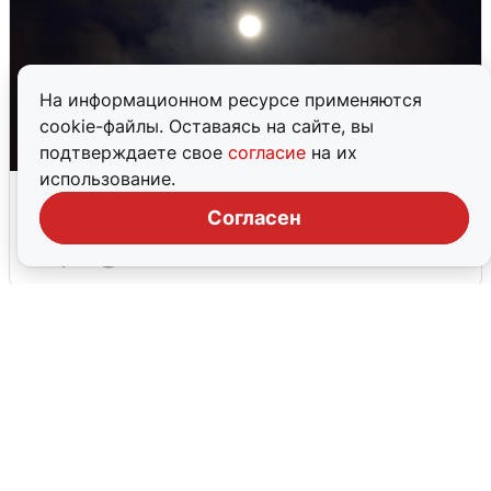
На информационном ресурсе применяются
cookie-файлы. Оставаясь на сайте, вы
подтверждаете свое
согласие
на их
использование.
Взрывы в Воронеже после сигнала
тревоги
Согласен
5 августа
0