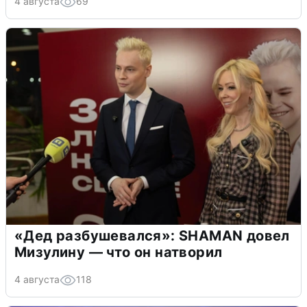
4 августа
69
«Дед разбушевался»: SHAMAN довел
Мизулину — что он натворил
4 августа
118