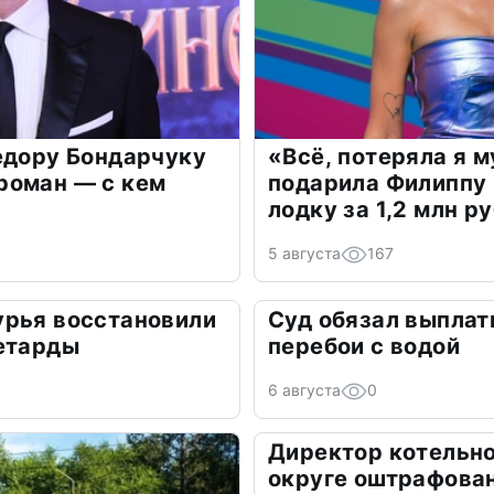
едору Бондарчуку
«Всё, потеряла я 
роман — с кем
подарила Филиппу
лодку за 1,2 млн р
5 августа
167
урья восстановили
Суд обязал выплат
петарды
перебои с водой
6 августа
0
Директор котельно
округе оштрафован