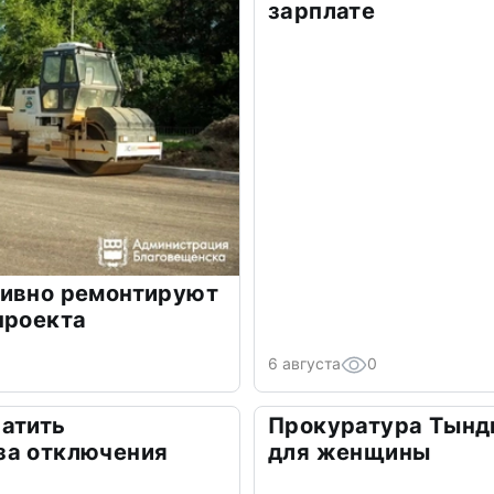
зарплате
тивно ремонтируют
проекта
6 августа
0
атить
Прокуратура Тынд
за отключения
для женщины