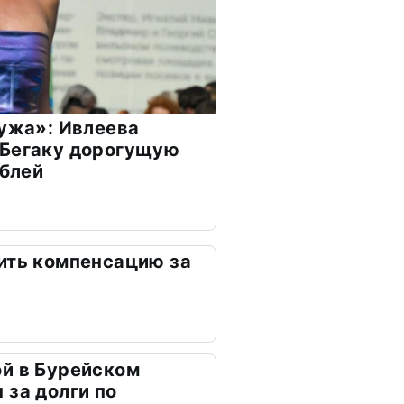
мужа»: Ивлеева
 Бегаку дорогущую
ублей
ить компенсацию за
й в Бурейском
 за долги по