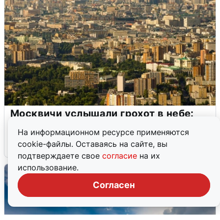
Москвичи услышали грохот в небе:
подробности
На информационном ресурсе применяются
cookie-файлы. Оставаясь на сайте, вы
7 августа
0
подтверждаете свое
согласие
на их
использование.
Согласен