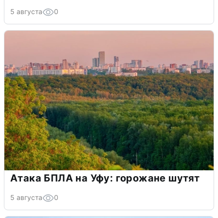
5 августа
0
Атака БПЛА на Уфу: горожане шутят
5 августа
0