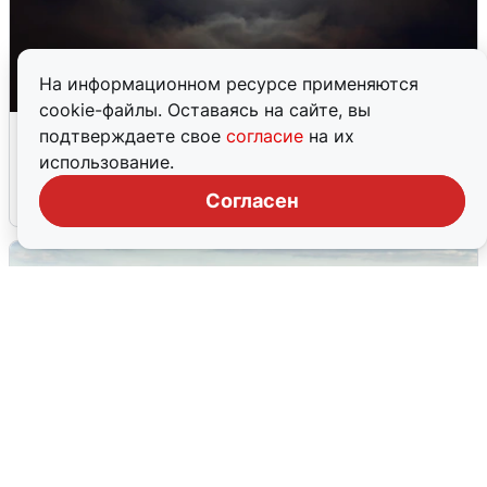
На информационном ресурсе применяются
cookie-файлы. Оставаясь на сайте, вы
Взрывы в Воронеже после сигнала
подтверждаете свое
согласие
на их
тревоги
использование.
Согласен
5 августа
0