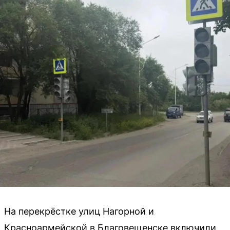
На перекрёстке улиц Нагорной и
Красноармейской в Благовещенске включили