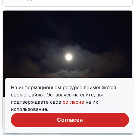
На информационном ресурсе применяются
cookie-файлы. Оставаясь на сайте, вы
Взрывы в Воронеже после сигнала
подтверждаете свое
согласие
на их
тревоги
использование.
Согласен
5 августа
0