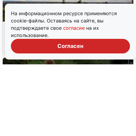
На информационном ресурсе применяются
cookie-файлы. Оставаясь на сайте, вы
Над ХМАО впервые сбили
подтверждаете свое
согласие
на их
беспилотники
использование.
Согласен
3 августа
0