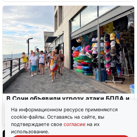
В Сочи объявили угрозу атаки БПЛА и
закрыли пляжи
На информационном ресурсе применяются
cookie-файлы. Оставаясь на сайте, вы
6 августа
0
подтверждаете свое
согласие
на их
использование.