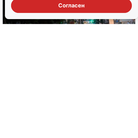
Согласен
Опубликована карта отключений
воды в Воронеже
6 августа
0