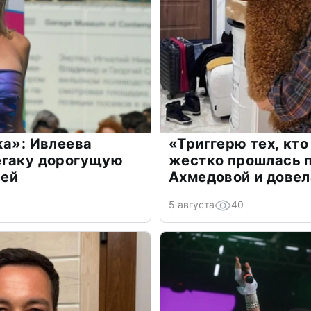
жа»: Ивлеева
«Триггерю тех, кто
егаку дорогущую
жестко прошлась п
лей
Ахмедовой и довел
5 августа
40