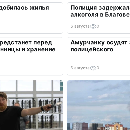
добилась жилья
Полиция задержал
алкоголя в Благов
6 августа
0
редстанет перед
Амурчанку осудят 
енницы и хранение
полицейского
6 августа
0