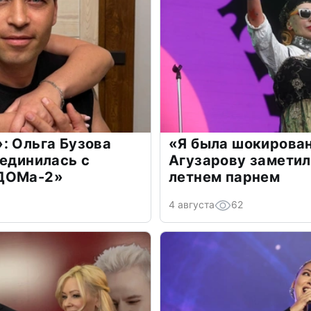
: Ольга Бузова
«Я была шокирова
оединилась с
Агузарову заметил
«ДОМа-2»
летнем парнем
4 августа
62