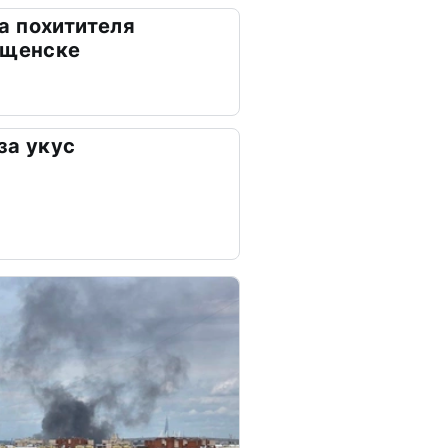
а похитителя
ещенске
за укус