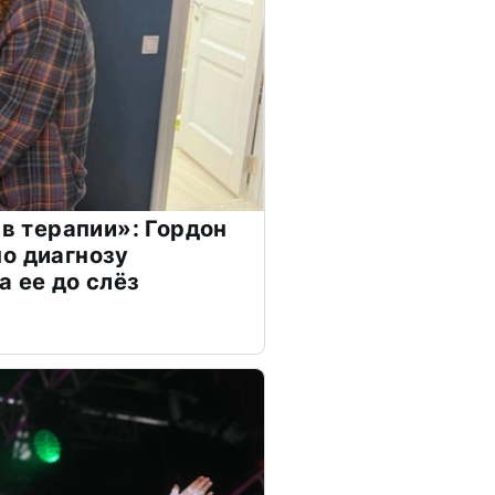
 в терапии»: Гордон
о диагнозу
а ее до слёз