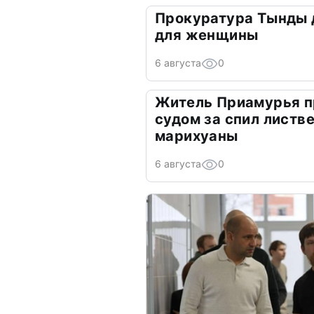
Прокуратура Тынды 
для женщины
6 августа
0
Житель Приамурья п
судом за спил листв
марихуаны
6 августа
0