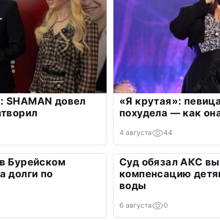
: SHAMAN довел
«Я крутая»: певиц
атворил
похудела — как он
4 августа
44
 в Бурейском
Суд обязал АКС вы
а долги по
компенсацию детя
воды
6 августа
0