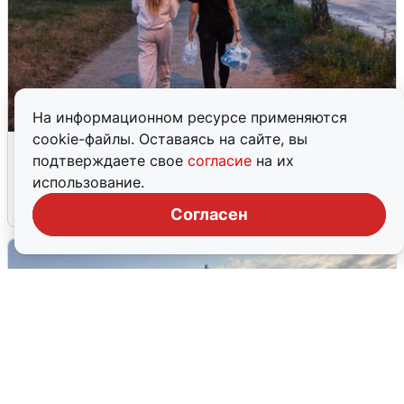
На информационном ресурсе применяются
cookie-файлы. Оставаясь на сайте, вы
Опубликована карта отключений
подтверждаете свое
согласие
на их
воды в Воронеже
использование.
6 августа
0
Согласен