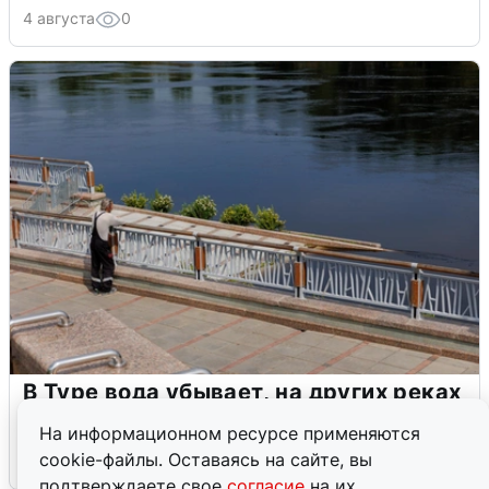
4 августа
0
В Туре вода убывает, на других реках
области прибывает
На информационном ресурсе применяются
cookie-файлы. Оставаясь на сайте, вы
4 августа
0
подтверждаете свое
согласие
на их