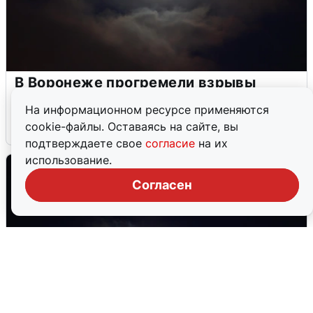
В Воронеже прогремели взрывы
после сигнала тревоги
На информационном ресурсе применяются
cookie-файлы. Оставаясь на сайте, вы
5 августа
0
подтверждаете свое
согласие
на их
использование.
Согласен