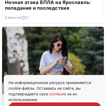
Ночная атака БПЛА на Ярославль:
попадания и последствия
6 августа
0
На информационном ресурсе применяются
cookie-файлы. Оставаясь на сайте, вы
подтверждаете свое
согласие
на их
Волгоградцы остались без
использование.
мобильного интернета