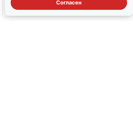
Согласен
6 августа
0
Сирены в Сочи: новая угроза БПЛА
6 августа
0