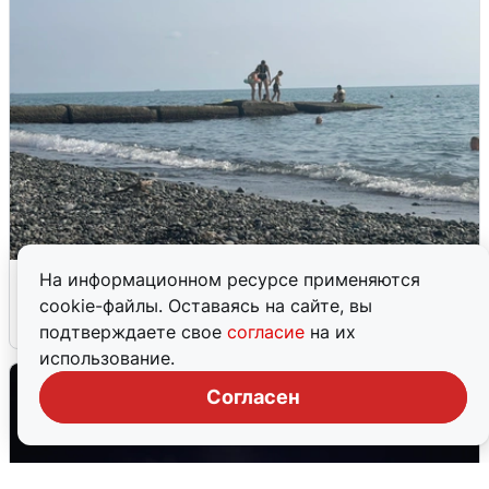
Сирены в Сочи: новая угроза БПЛА
На информационном ресурсе применяются
cookie-файлы. Оставаясь на сайте, вы
6 августа
0
подтверждаете свое
согласие
на их
использование.
Согласен