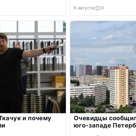
6 августа
0
Ткачук и почему
Очевидцы сообщил
ли
юго-западе Петер