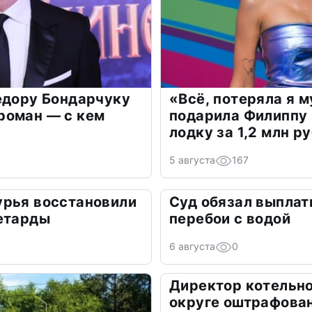
едору Бондарчуку
«Всё, потеряла я 
роман — с кем
подарила Филиппу
лодку за 1,2 млн р
5 августа
167
урья восстановили
Суд обязал выплат
петарды
перебои с водой
6 августа
0
Директор котельно
округе оштрафован