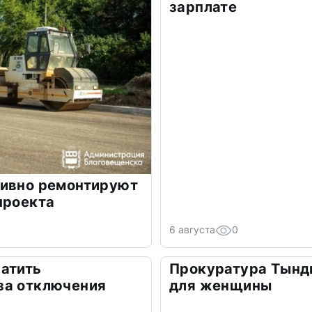
зарплате
тивно ремонтируют
проекта
6 августа
0
атить
Прокуратура Тынд
за отключения
для женщины