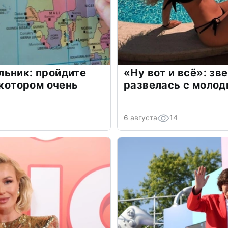
льник: пройдите
«Ну вот и всё»: з
 котором очень
развелась с моло
6 августа
14