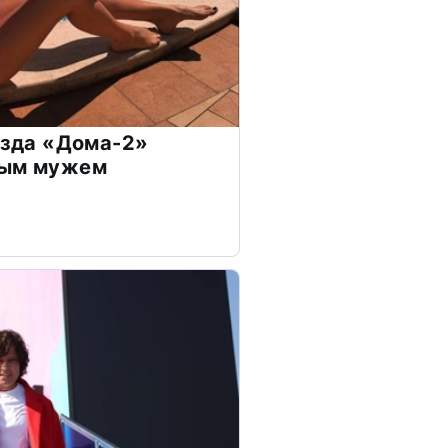
везда «Дома-2»
дым мужем