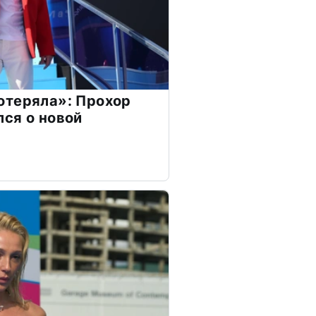
отеряла»: Прохор
ся о новой