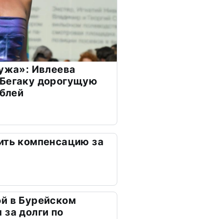
мужа»: Ивлеева
 Бегаку дорогущую
ублей
ить компенсацию за
й в Бурейском
 за долги по