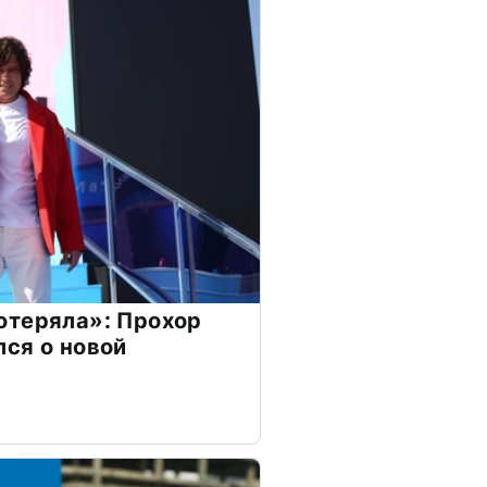
отеряла»: Прохор
ся о новой