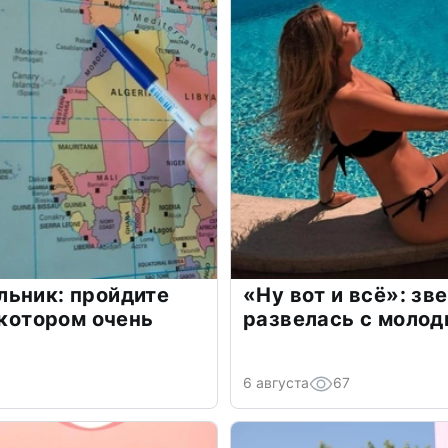
льник: пройдите
«Ну вот и всё»: з
 котором очень
развелась с моло
6 августа
67