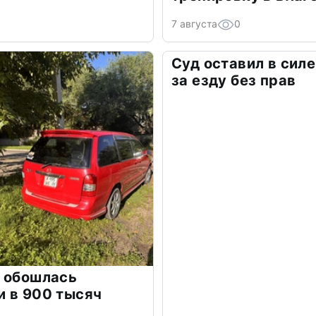
7 августа
0
Суд оставил в сил
за езду без прав
л обошлась
и в 900 тысяч