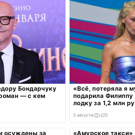
едору Бондарчуку
«Всё, потеряла я 
роман — с кем
подарила Филиппу
лодку за 1,2 млн р
5 августа
225
и осуждены за
«Амурское такси» 