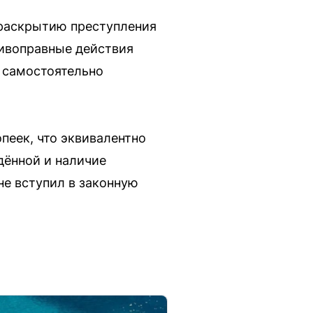
 раскрытию преступления
тивоправные действия
а самостоятельно
опеек, что эквивалентно
дённой и наличие
не вступил в законную