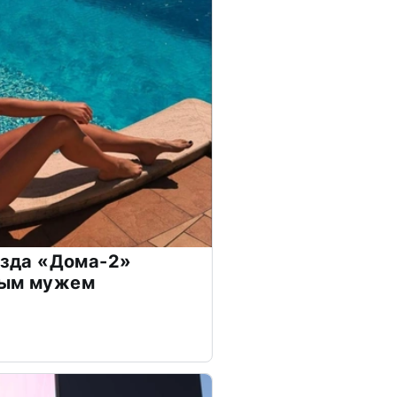
везда «Дома-2»
дым мужем