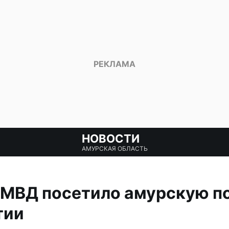
НОВОСТИ
АМУРСКАЯ ОБЛАСТЬ
УМВД посетило амурскую п
тии