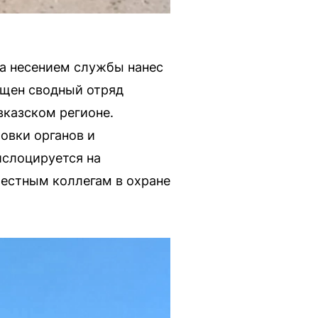
за несением службы нанес
ещен сводный отряд
вказском регионе.
овки органов и
ислоцируется на
местным коллегам в охране