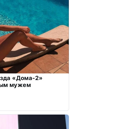
везда «Дома-2»
дым мужем