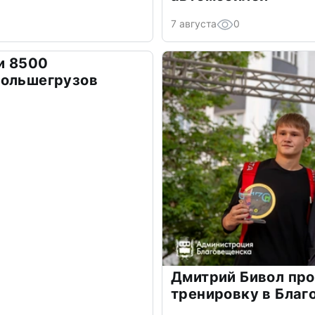
7 августа
0
и 8500
большегрузов
Дмитрий Бивол пр
тренировку в Бла