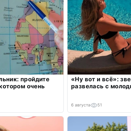
льник: пройдите
«Ну вот и всё»: з
 котором очень
развелась с моло
6 августа
51