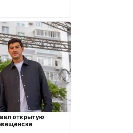
овел открытую
говещенске