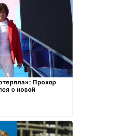
отеряла»: Прохор
ся о новой