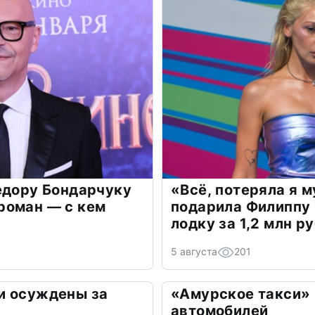
едору Бондарчуку
«Всё, потеряла я 
роман — с кем
подарила Филиппу
лодку за 1,2 млн р
5 августа
201
и осуждены за
«Амурское такси» 
автомобилей