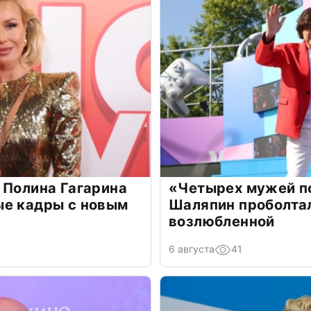
 Полина Гагарина
«Четырех мужей п
ые кадры с новым
Шаляпин проболтал
возлюбленной
6 августа
41