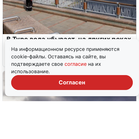
В Туре вода убывает, на других реках
области прибывает
На информационном ресурсе применяются
cookie-файлы. Оставаясь на сайте, вы
4 августа
0
подтверждаете свое
согласие
на их
использование.
Согласен