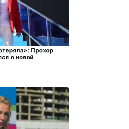
отеряла»: Прохор
ся о новой