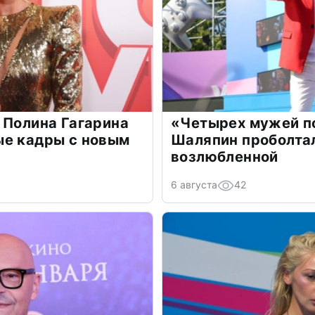
 Полина Гагарина
«Четырех мужей п
ые кадры с новым
Шаляпин проболтал
возлюбленной
6 августа
42