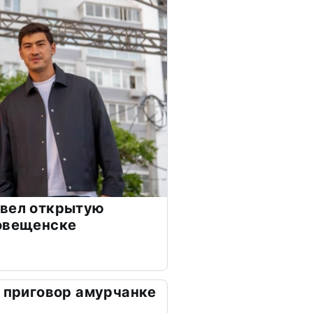
овел открытую
говещенске
е приговор амурчанке