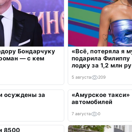
едору Бондарчуку
«Всё, потеряла я 
роман — с кем
подарила Филиппу
лодку за 1,2 млн р
5 августа
209
и осуждены за
«Амурское такси» 
автомобилей
7 августа
0
и 8500