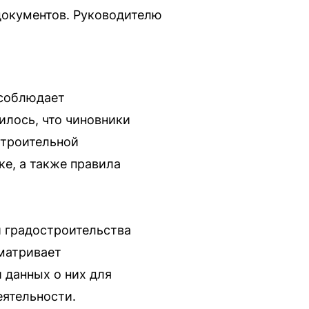
документов. Руководителю
 соблюдает
илось, что чиновники
строительной
е, а также правила
и градостроительства
сматривает
 данных о них для
еятельности.