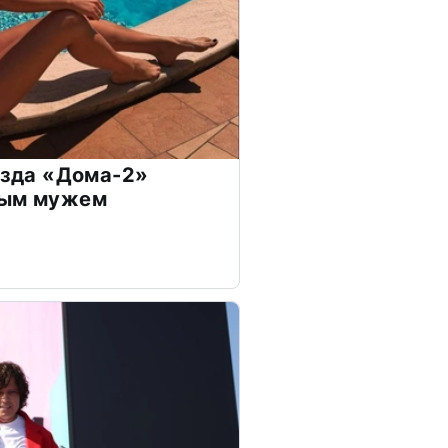
везда «Дома-2»
дым мужем