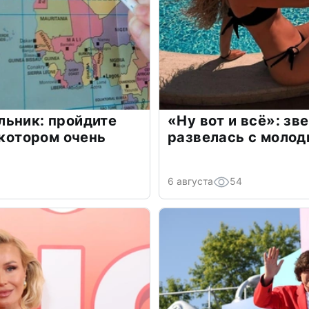
льник: пройдите
«Ну вот и всё»: з
 котором очень
развелась с моло
6 августа
54