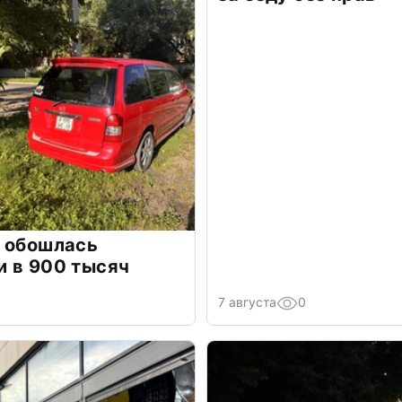
л обошлась
и в 900 тысяч
7 августа
0