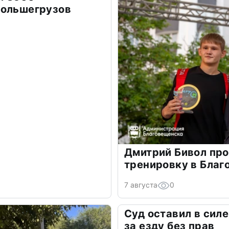
большегрузов
Дмитрий Бивол пр
тренировку в Бла
7 августа
0
Суд оставил в сил
за езду без прав