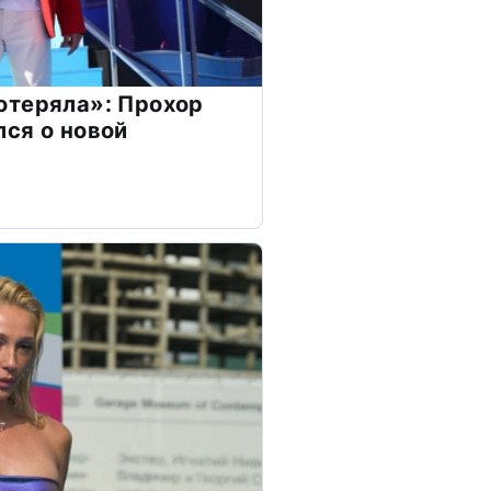
отеряла»: Прохор
ся о новой