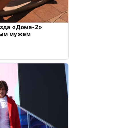
везда «Дома-2»
дым мужем