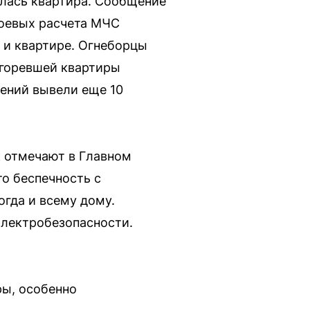
елась квартира. Сообщение
боевых расчета МЧС
 и квартире. Огнеборцы
 горевшей квартиры
щений вывели еще 10
 отмечают в Главном
о беспечность с
огда и всему дому.
электробезопасности.
ры, особенно