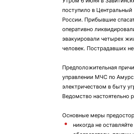
Утром 6 июня в Завитинск
поступило в Центральный 
России. Прибывшие спаса
оперативно ликвидировали
эвакуировали четырех жил
человек. Пострадавших не
Предположительная причи
управлении МЧС по Амурск
электричеством в быту угр
Ведомство настоятельно р
Основные меры предосто
никогда не оставляйт