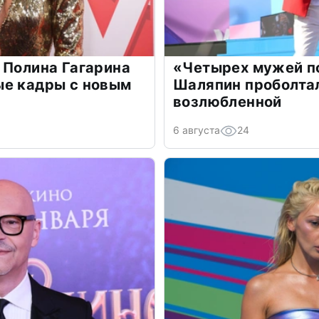
 Полина Гагарина
«Четырех мужей п
ые кадры с новым
Шаляпин проболтал
возлюбленной
6 августа
24