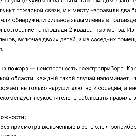
е на улице Куйбышева в пятиэтажном доме загор
пункт пожарной связи, и к месту направили два 
тели обнаружили сильное задымление в подъезде
 возгорание на площади 2 квадратных метра. Из
ьцов, включая двоих детей, а из соседних поме
т.
на пожара — неисправность электроприбора. Как
ой области, каждый такой случай напоминает, чт
ожает не только нарушителю, но и соседям, а ин
екомендует неукоснительно соблюдать правила 
рожности:
е без присмотра включенные в сеть электроприбо