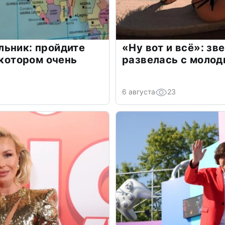
льник: пройдите
«Ну вот и всё»: з
 котором очень
развелась с моло
6 августа
23