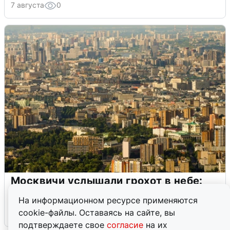
7 августа
0
Москвичи услышали грохот в небе:
подробности
На информационном ресурсе применяются
cookie-файлы. Оставаясь на сайте, вы
7 августа
0
подтверждаете свое
согласие
на их