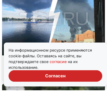
На информационном ресурсе применяются
cookie-файлы. Оставаясь на сайте, вы
Ночная атака БПЛА на Ярославль:
подтверждаете свое
согласие
на их
попадания и последствия
использование.
6 августа
0
Согласен