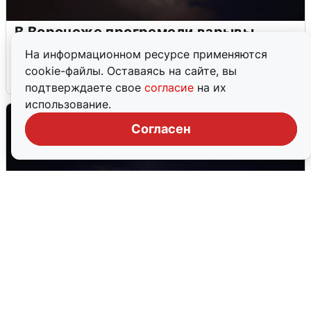
В Воронеже прогремели взрывы
после сигнала тревоги
На информационном ресурсе применяются
cookie-файлы. Оставаясь на сайте, вы
5 августа
0
подтверждаете свое
согласие
на их
использование.
Согласен