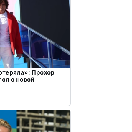
отеряла»: Прохор
ся о новой