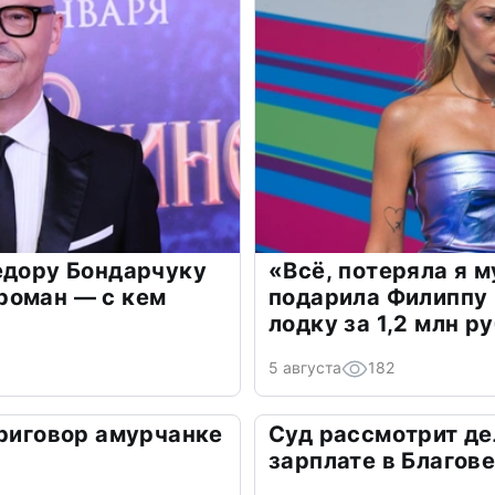
едору Бондарчуку
«Всё, потеряла я 
роман — с кем
подарила Филиппу
лодку за 1,2 млн р
5 августа
182
приговор амурчанке
Суд рассмотрит дел
зарплате в Благов