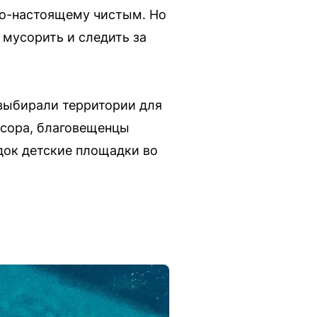
по-настоящему чистым. Но
 мусорить и следить за
выбирали территории для
усора, благовещенцы
док детские площадки во