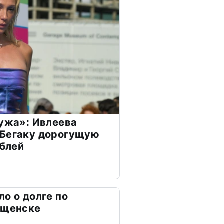
мужа»: Ивлеева
 Бегаку дорогущую
ублей
о о долге по
ещенске