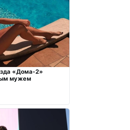
везда «Дома-2»
дым мужем