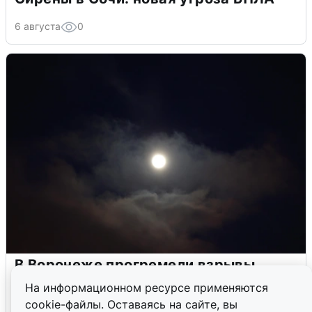
6 августа
0
В Воронеже прогремели взрывы
после сигнала тревоги
На информационном ресурсе применяются
cookie-файлы. Оставаясь на сайте, вы
5 августа
0