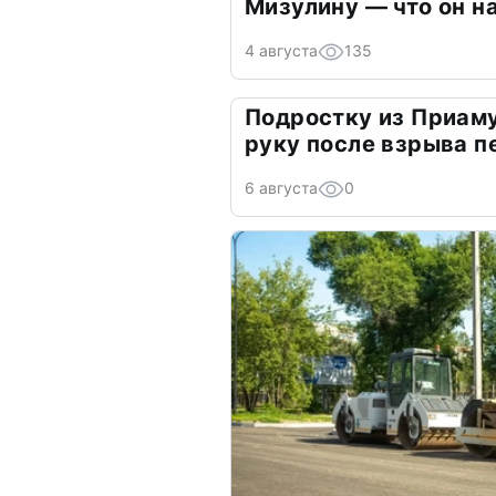
Мизулину — что он н
4 августа
135
Подростку из Приам
руку после взрыва 
6 августа
0