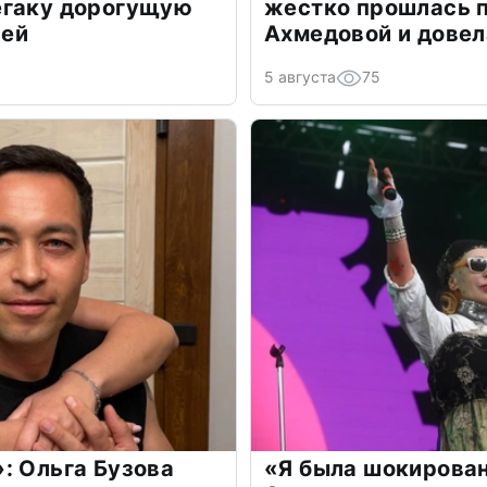
егаку дорогущую
жестко прошлась п
лей
Ахмедовой и довел
5 августа
75
: Ольга Бузова
«Я была шокирова