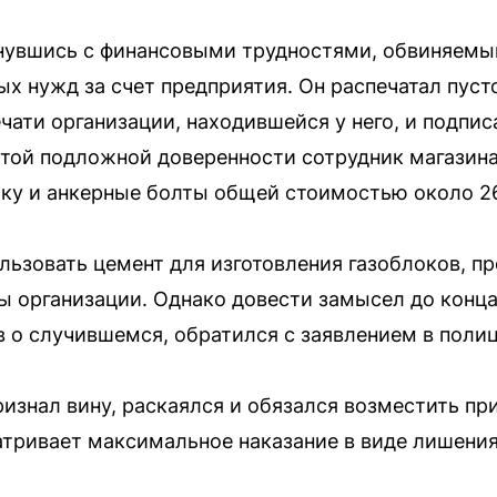
лкнувшись с финансовыми трудностями, обвиняем
х нужд за счет предприятия. Он распечатал пуст
ечати организации, находившейся у него, и подпи
этой подложной доверенности сотрудник магазина
ку и анкерные болты общей стоимостью около 26
ьзовать цемент для изготовления газоблоков, пр
 организации. Однако довести замысел до конца 
в о случившемся, обратился с заявлением в поли
знал вину, раскаялся и обязался возместить пр
сматривает максимальное наказание в виде лишени