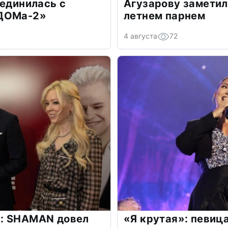
оединилась с
Агузарову заметил
«ДОМа-2»
летнем парнем
4 августа
72
: SHAMAN довел
«Я крутая»: певиц