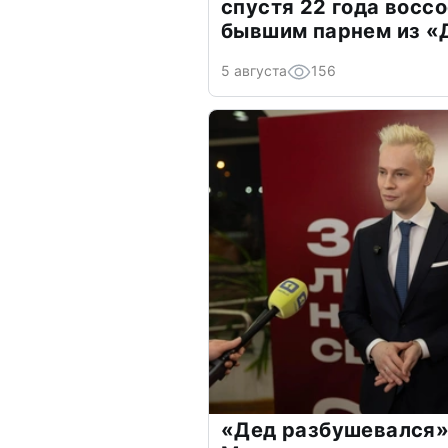
спустя 22 года восс
бывшим парнем из 
5 августа
156
«Дед разбушевался»