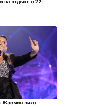
и на отдыхе с 22-
а Жасмин лихо