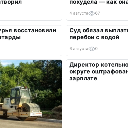
атворил
похудела — как он
4 августа
67
урья восстановили
Суд обязал выплат
петарды
перебои с водой
6 августа
0
Директор котельно
округе оштрафован
зарплате