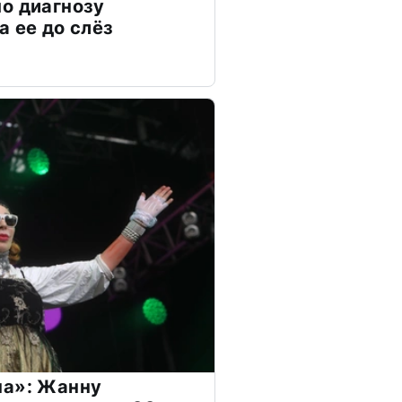
о диагнозу
а ее до слёз
на»: Жанну