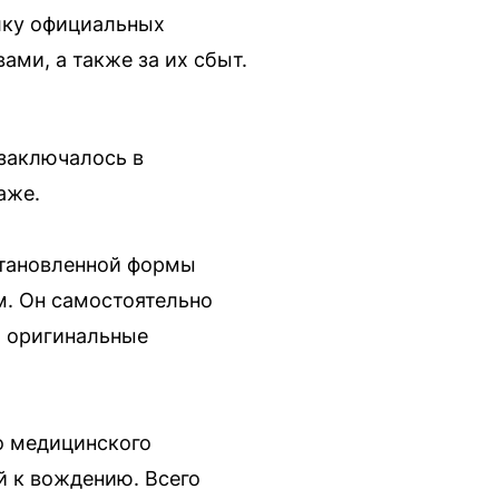
лку официальных
ми, а также за их сбыт.
 заключалось в
аже.
становленной формы
м. Он самостоятельно
я оригинальные
о медицинского
й к вождению. Всего