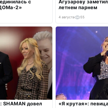
оединилась с
Агузарову заметил
«ДОМа-2»
летнем парнем
4 августа
55
: SHAMAN довел
«Я крутая»: певиц