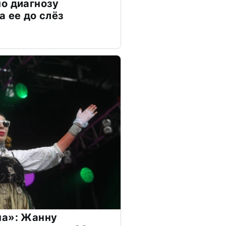
о диагнозу
а ее до слёз
на»: Жанну