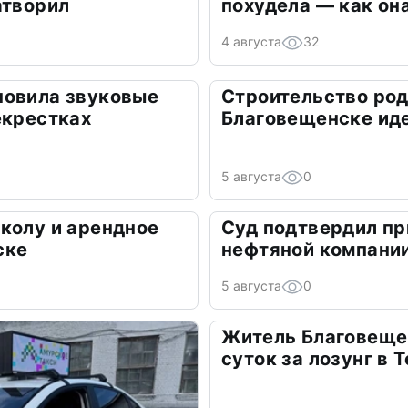
атворил
похудела — как он
4 августа
32
новила звуковые
Строительство род
екрестках
Благовещенске иде
5 августа
0
колу и арендное
Суд подтвердил пр
ске
нефтяной компани
5 августа
0
Житель Благовеще
суток за лозунг в 