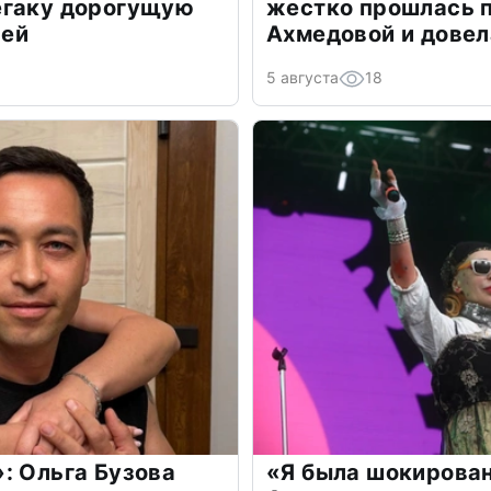
егаку дорогущую
жестко прошлась п
лей
Ахмедовой и довел
5 августа
18
: Ольга Бузова
«Я была шокирова