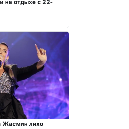
и на отдыхе с 22-
а Жасмин лихо