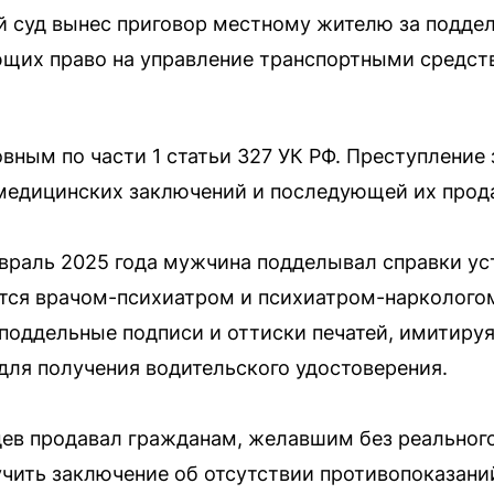
й суд вынес приговор местному жителю за подде
щих право на управление транспортными средства
овным по части 1 статьи 327 УК РФ. Преступление
медицинских заключений и последующей их прод
евраль 2025 года мужчина подделывал справки у
тся врачом-психиатром и психиатром-нарколого
 поддельные подписи и оттиски печатей, имитиру
ля получения водительского удостоверения.
ев продавал гражданам, желавшим без реальног
чить заключение об отсутствии противопоказани