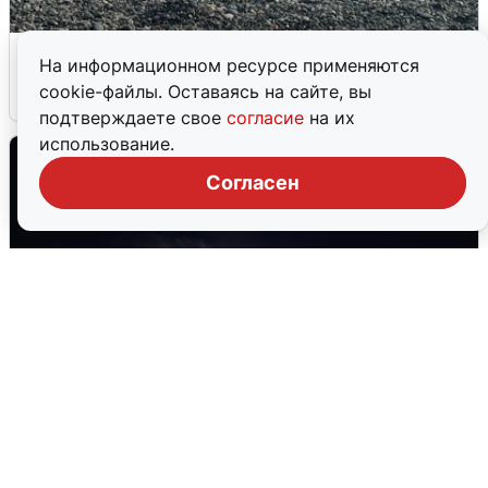
Сирены в Сочи: новая угроза БПЛА
На информационном ресурсе применяются
cookie-файлы. Оставаясь на сайте, вы
6 августа
0
подтверждаете свое
согласие
на их
использование.
Согласен
Взрывы в Воронеже после сигнала