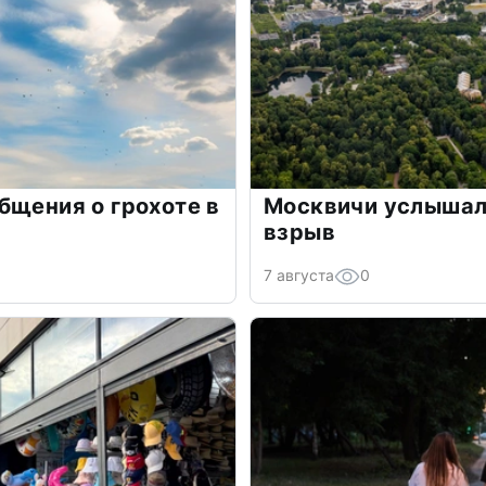
бщения о грохоте в
Москвичи услышали
взрыв
7 августа
0