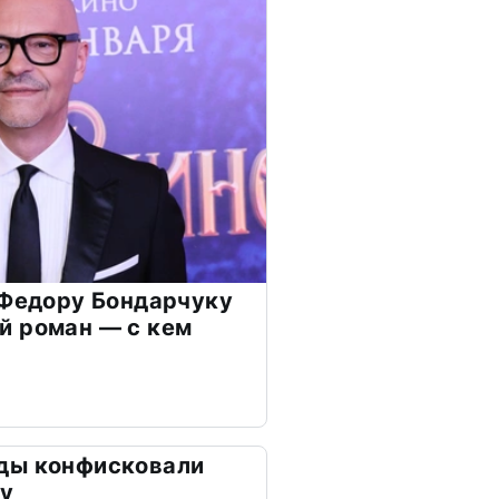
 Федору Бондарчуку
й роман — с кем
ды конфисковали
ду