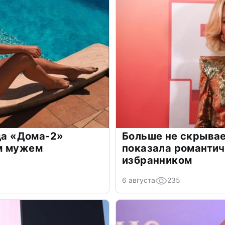
зда «Дома-2»
Больше не скрывае
м мужем
показала романти
избранником
6 августа
235