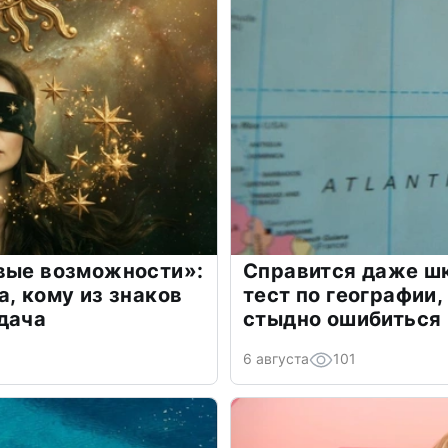
овые возможности»:
Справится даже шк
а, кому из знаков
тест по географии,
дача
стыдно ошибиться
6 августа
101