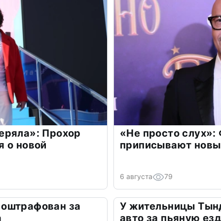
еряла»: Прохор
«Не просто слух»:
 о новой
приписывают новы
6 августа
79
оштрафован за
У жительницы Тын
а
авто за пьяную ез