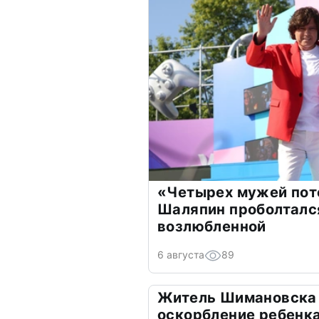
«Четырех мужей пот
Шаляпин проболтался
возлюбленной
6 августа
89
Житель Шимановска 
оскорбление ребенк