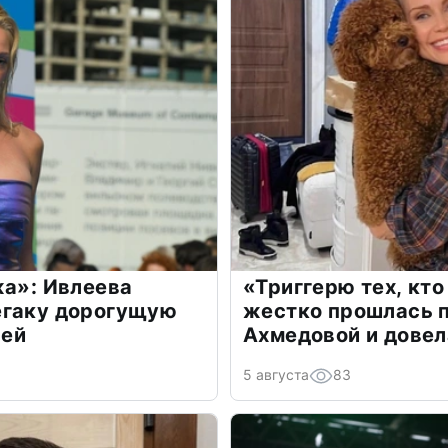
жа»: Ивлеева
«Триггерю тех, кто
егаку дорогущую
жестко прошлась п
лей
Ахмедовой и довел
5 августа
83