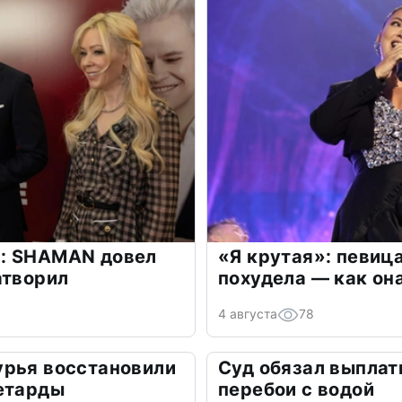
: SHAMAN довел
«Я крутая»: певиц
атворил
похудела — как он
4 августа
78
урья восстановили
Суд обязал выплат
петарды
перебои с водой