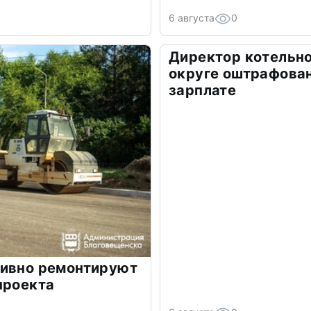
6 августа
0
Директор котельно
округе оштрафован
зарплате
тивно ремонтируют
проекта