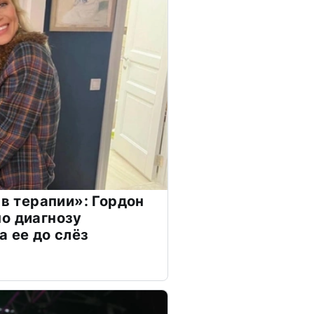
 в терапии»: Гордон
о диагнозу
а ее до слёз