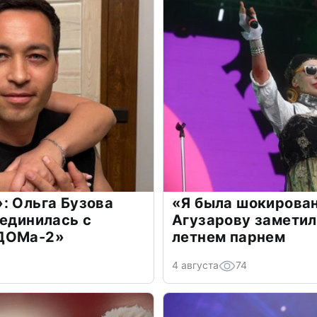
: Ольга Бузова
«Я была шокирова
оединилась с
Агузарову заметил
«ДОМа-2»
летнем парнем
4 августа
74