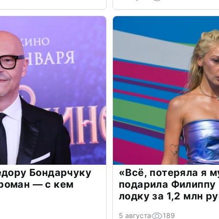
едору Бондарчуку
«Всё, потеряла я 
роман — с кем
подарила Филиппу
лодку за 1,2 млн р
5 августа
189