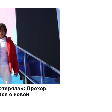
отеряла»: Прохор
ся о новой