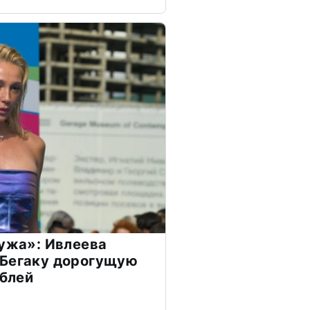
мужа»: Ивлеева
 Бегаку дорогущую
ублей