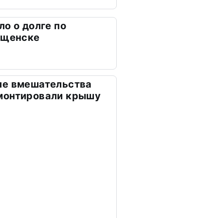
о о долге по
ещенске
ле вмешательства
монтировали крышу