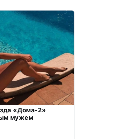
везда «Дома-2»
дым мужем