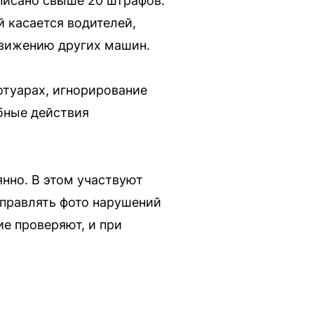
писано свыше 20 штрафов.
 касается водителей,
движению других машин.
отуарах, игнорирование
обные действия
нно. В этом участвуют
аправлять фото нарушений
е проверяют, и при