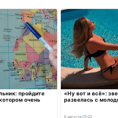
льник: пройдите
«Ну вот и всё»: з
 котором очень
развелась с моло
6 августа
25