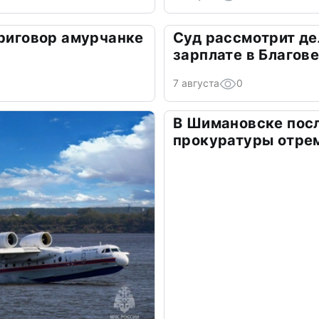
приговор амурчанке
Суд рассмотрит дел
зарплате в Благов
7 августа
0
В Шимановске пос
прокуратуры отре